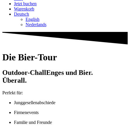
Jetzt buchen
Warenkorb
Deutsch
English
Neder­lands
Die Bier-Tour
Outdoor-Chal­lEnges und Bier.
Überall.
Perfekt für:
Jung­ge­sel­len­ab­schiede
Fir­men­events
Familie und Freunde