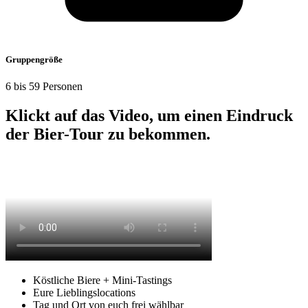
Grup­pen­größe
6 bis 59 Per­sonen
Klickt auf das Video
, um einen Ein­druck
der Bier-Tour zu bekommen.
Köst­liche Biere + Mini-Tastings
Eure Lieb­lings­lo­ca­tions
Tag und Ort von euch frei wählbar