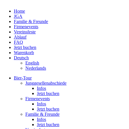
Home
JGA
Familie & Freunde
Fir­men­events
Ver­eins­feste
Ablauf
FAQ
Jetzt buchen
Warenkorb
Deutsch
English
Neder­lands
Bier-Tour
Jung­ge­sel­len­ab­schiede
Infos
Jetzt buchen
Fir­men­events
Infos
Jetzt buchen
Familie & Freunde
Infos
Jetzt buchen