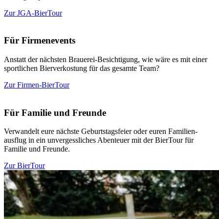
Zur JGA-BierTour
Für Fir­men­events
Anstatt der nächsten Brauerei-Besich­tigung, wie wäre es mit einer
sport­lichen Bier­ver­kostung für das gesamte Team?
Zur Firmen-BierTour
Für Familie und Freunde
Ver­wandelt eure nächste Geburts­tags­feier oder euren Fami­li­en­
ausflug in ein unver­gess­liches Aben­teuer mit der BierTour für
Familie und Freunde.
Zur BierTour