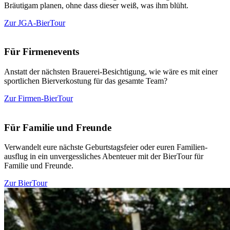
Bräu­tigam planen, ohne dass dieser weiß, was ihm blüht.
Zur JGA-BierTour
Für Fir­men­events
Anstatt der nächsten Brauerei-Besich­tigung, wie wäre es mit einer
sport­lichen Bier­ver­kostung für das gesamte Team?
Zur Firmen-BierTour
Für Familie und Freunde
Ver­wandelt eure nächste Geburts­tags­feier oder euren Fami­li­en­
ausflug in ein unver­gess­liches Aben­teuer mit der BierTour für
Familie und Freunde.
Zur BierTour