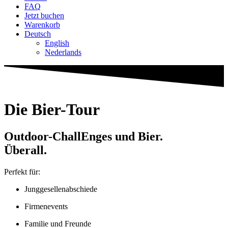
FAQ
Jetzt buchen
Warenkorb
Deutsch
English
Neder­lands
Die Bier-Tour
Outdoor-Chal­lEnges und Bier.
Überall.
Perfekt für:
Jung­ge­sel­len­ab­schiede
Fir­men­events
Familie und Freunde