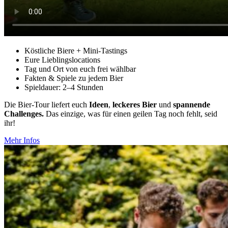
Köst­liche Biere + Mini-Tastings
Eure Lieb­lings­lo­ca­tions
Tag und Ort von euch frei wählbar
Fakten & Spiele zu jedem Bier
Spiel­dauer: 2–4 Stunden
Die Bier-Tour liefert euch
Ideen
,
leckeres Bier
und
span­nende
Chal­lenges.
Das einzige, was für einen geilen Tag noch fehlt, seid
ihr!
Mehr Infos