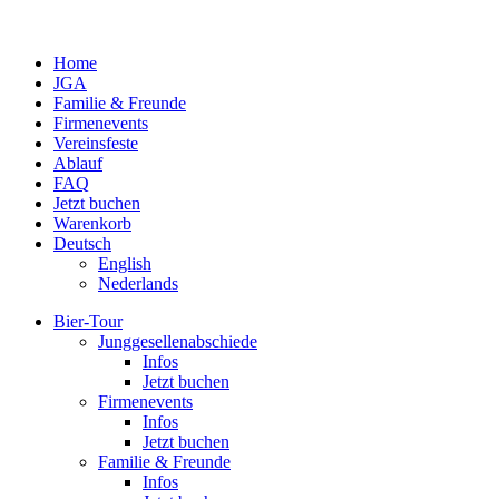
Home
JGA
Familie & Freunde
Fir­men­events
Ver­eins­feste
Ablauf
FAQ
Jetzt buchen
Warenkorb
Deutsch
English
Neder­lands
Bier-Tour
Jung­ge­sel­len­ab­schiede
Infos
Jetzt buchen
Fir­men­events
Infos
Jetzt buchen
Familie & Freunde
Infos