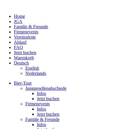
Home
JGA
Familie & Freunde
Fir­men­events
Ver­eins­feste
Ablauf
FAQ
Jetzt buchen
Warenkorb
Deutsch
English
Neder­lands
Bier-Tour
Jung­ge­sel­len­ab­schiede
Infos
Jetzt buchen
Fir­men­events
Infos
Jetzt buchen
Familie & Freunde
Infos