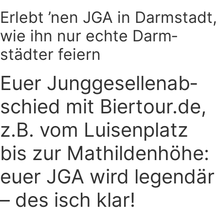
Erlebt ’nen JGA in Darm­stadt,
wie ihn nur echte Darm­
städter feiern
Euer Jung­ge­sel­len­ab­
schied mit Biertour.de,
z.B. vom Lui­sen­platz
bis zur Mat­hil­denhöhe:
euer JGA wird legendär
– des isch klar!