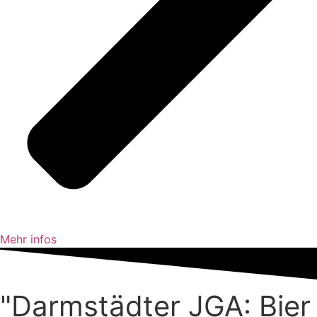
Mehr infos
"Darm­städter JGA: Bier