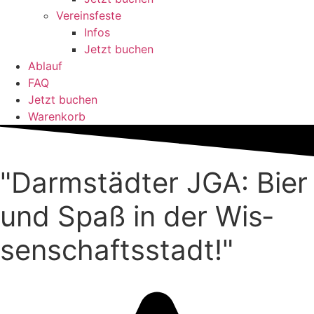
Ver­eins­feste
Infos
Jetzt buchen
Ablauf
FAQ
Jetzt buchen
Warenkorb
"Darm­städter JGA: Bier
und Spaß in der Wis­
sen­schafts­stadt!"