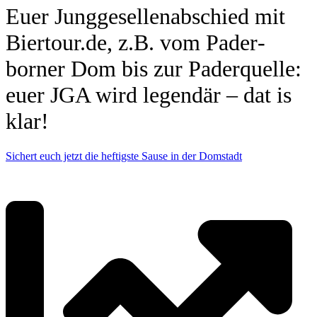
Euer Jung­ge­sel­len­ab­schied mit
Biertour.de, z.B. vom Pader­
borner Dom bis zur Pader­quelle:
euer JGA wird legendär – dat is
klar!
Sichert euch jetzt die hef­tigste Sause in der Dom­stadt