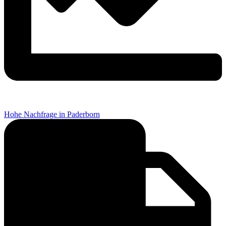
Hohe Nachfrage in Paderborn
Home
JGA
Familie &
Freunde
Fir­men­
events