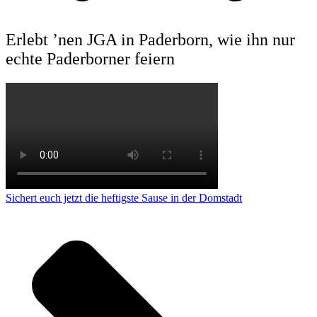
Erlebt ’nen JGA in Paderborn, wie ihn nur
echte Pader­borner feiern
Sichert euch jetzt die hef­tigste Sause in der Dom­stadt