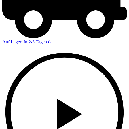
Ver­eins­
feste
Ablauf
FAQ
Jetzt
Auf Lager: In 2-3 Tagen da
buchen
Warenkorb