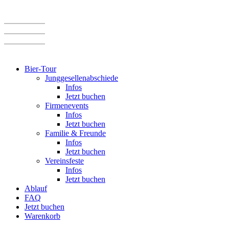
Zum
Inhalt
springen
Bier-Tour
Jung­ge­sel­len­ab­schiede
Infos
Jetzt buchen
Fir­men­events
Infos
Jetzt buchen
Familie & Freunde
Infos
Jetzt buchen
Ver­eins­feste
Infos
Jetzt buchen
Ablauf
FAQ
Jetzt buchen
Warenkorb