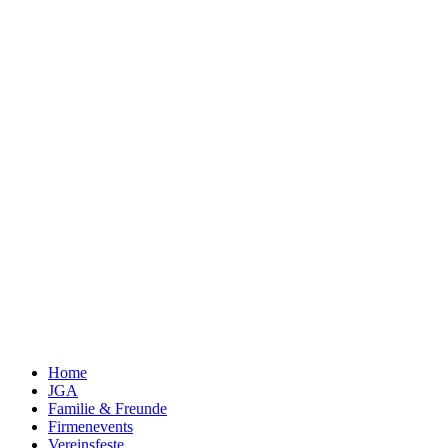
Home
JGA
Familie & Freunde
Fir­men­events
Ver­eins­feste