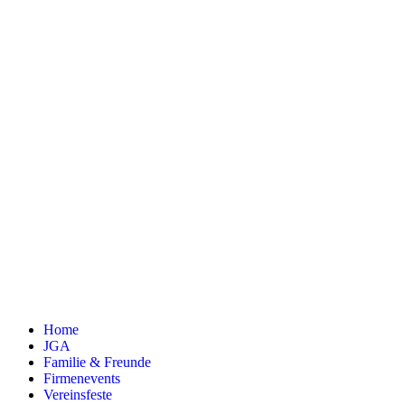
Home
JGA
Familie & Freunde
Fir­men­events
Ver­eins­feste