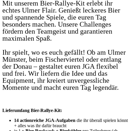
Mit unserem
Bier-Rallye-Kit
erlebt ihr
echtes Ulmer Flair. Genießt leckeres Bier
und span­nende Spiele, die euren Tag
besonders machen. Unsere Chal­lenges
fördern den Team­geist und garan­tieren
maxi­malen Spaß.
Ihr spielt, wo es euch gefällt! Ob am
Ulmer
Münster
, beim
Fischer­viertel
oder entlang
der
Donau
– gestaltet euren JGA fle­xibel
und frei. Wir liefern die Idee und das
Equipment, ihr kreiert unver­gess­liche
Momente und macht euren Tag legendär.
Lieferumfang Bier-Rallye-Kit:
14 actionreiche JGA-Aufgaben
die ihr überall spielen könnt
+ alles was ihr dafür braucht
je 1 x
Bier-Rucksack + Bierkühler
pro Teilnehmer (ab