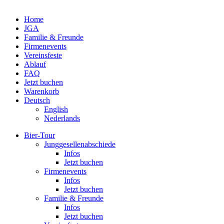
Home
JGA
Familie & Freunde
Fir­men­events
Ver­eins­feste
Ablauf
FAQ
Jetzt buchen
Warenkorb
Deutsch
English
Neder­lands
Bier-Tour
Jung­ge­sel­len­ab­schiede
Infos
Jetzt buchen
Fir­men­events
Infos
Jetzt buchen
Familie & Freunde
Infos
Jetzt buchen