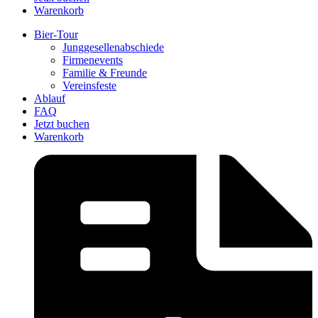
Warenkorb
Bier-Tour
Jung­ge­sel­len­ab­schiede
Fir­men­events
Familie & Freunde
Ver­eins­feste
Ablauf
FAQ
Jetzt buchen
Warenkorb