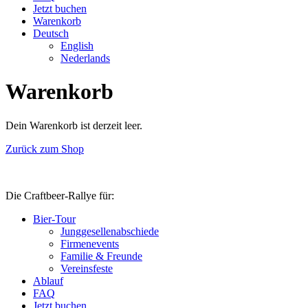
Jetzt buchen
Warenkorb
Deutsch
English
Neder­lands
Warenkorb
Dein Warenkorb ist derzeit leer.
Zurück zum Shop
Die Craftbeer-Rallye für:
Bier-Tour
Jung­ge­sel­len­ab­schiede
Fir­men­events
Familie & Freunde
Ver­eins­feste
Ablauf
FAQ
Jetzt buchen