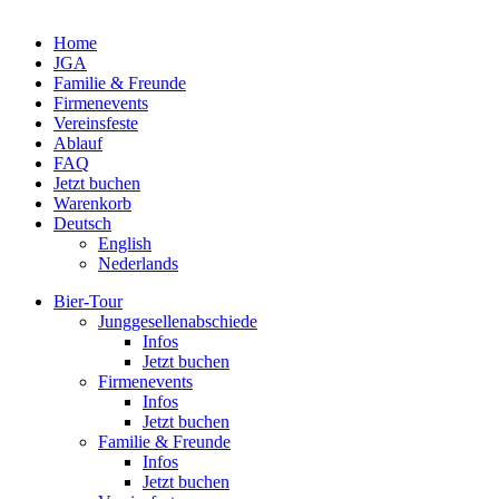
Home
JGA
Familie & Freunde
Fir­men­events
Ver­eins­feste
Ablauf
FAQ
Jetzt buchen
Warenkorb
Deutsch
English
Neder­lands
Bier-Tour
Jung­ge­sel­len­ab­schiede
Infos
Jetzt buchen
Fir­men­events
Infos
Jetzt buchen
Familie & Freunde
Infos
Jetzt buchen